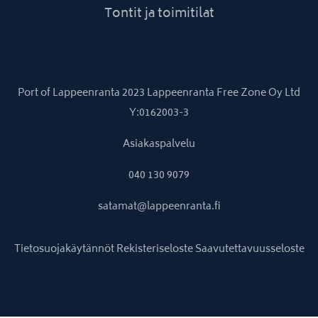
Tontit ja toimitilat
Port of Lappeenranta 2023 Lappeenranta Free Zone Oy Ltd
Y:0162003-3
Asiakaspalvelu
040 130 9079
satamat@lappeenranta.fi
Tietosuojakäytännöt
Rekisteriseloste
Saavutettavuusseloste