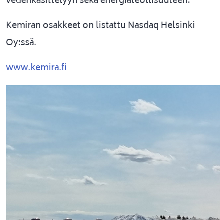
vedenkäsittelyyn sekä energiateollisuuteen.
Kemiran osakkeet on listattu Nasdaq Helsinki
Oy:ssä.
www.kemira.fi